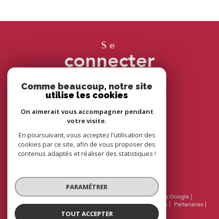
Ce site est protégé par reCAPTCHA, les
Politiques
de Confidentialité
et es
Conditions d'utilisation
de
Google s'appliquent.
se
connecter
espace propriétaire
Comme beaucoup, notre site
utilise les cookies
On aimerait vous accompagner pendant
votre visite.
nous
adhérons
En poursuivant, vous acceptez l'utilisation des
cookies par ce site, afin de vous proposer des
contenus adaptés et réaliser des statistiques !
PARAMÉTRER
© 2026 | Tous droits réservés | Traduction powered by Google |
Nos honoraires
Plan du site
Mentions légales
Admin
Partenaires
Politique RGPD
Cookies
TOUT ACCEPTER