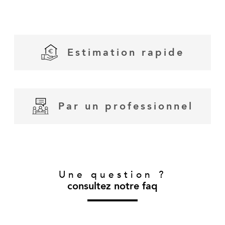
Estimation rapide
Par un professionnel
Fieldset
Une question ?
J'obtiens une
Je souhaite une
par
consultez notre faq
défaut
estimation en 4
estimation pour
étapes