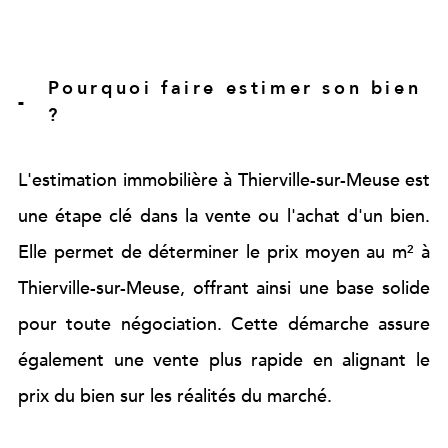
vendre mon bien
louer mon bien
1
2
3
4
Pourquoi faire estimer son bien
Fieldset
?
Je renseigne les
par
Fieldset
défaut
informations de mon
Je sélectionne le
L'estimation immobilière à Thierville-sur-Meuse est
par
bien
type de bien
une étape clé dans la vente ou l'achat d'un bien.
défaut
Elle permet de déterminer le prix moyen au m² à
Thierville-sur-Meuse, offrant ainsi une base solide
Type de bien
pour toute négociation. Cette démarche assure
Sélectionnez le type de bien
appartement
maison
également une vente plus rapide en alignant le
prix du bien sur les réalités du marché.
Adresse du bien *
suivant